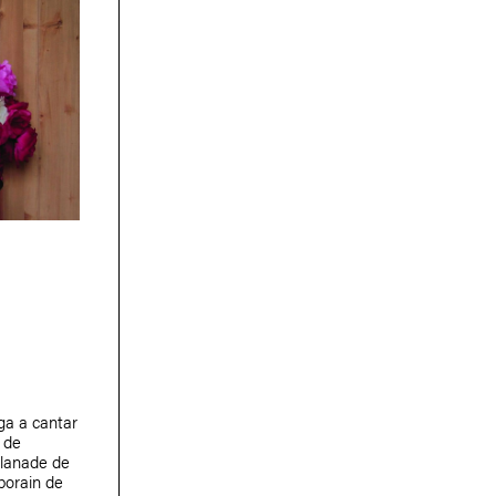
ga a cantar
 de
planade de
porain de