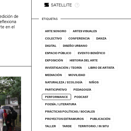
SATELLITE
dición de
ETIQUETAS
eflexiona
rte en el
ARTE SONORO
ARTES VISUALES
COLECTIVO
CONFERENCIA
DANZA
DIGITAL
DISEÑO URBANO
ESPACIO PÚBLICO
EVENTO BENÉFICO
EXPOSICIÓN
HISTORIA DEL ARTE
INVESTIGACIÓN / TEORÍA
LIBRO DE ARTISTA
MEDIACIÓN
MOVILIDAD
NATURALEZA / ECOLOGÍA
NIÑOS
PARTICIPATIVO
PEDAGOGÍA
PERFORMANCE
PODCAST
POESÍA / LITERATURA
PRÁCTICAS POLÍTICAS / SOCIALES
PROYECTOS EXTRAMUROS
PUBLICACIÓN
TALLER
TARDE
TERRITORIO / IN SITU