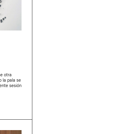
ne otra
 la pala se
iente sesión