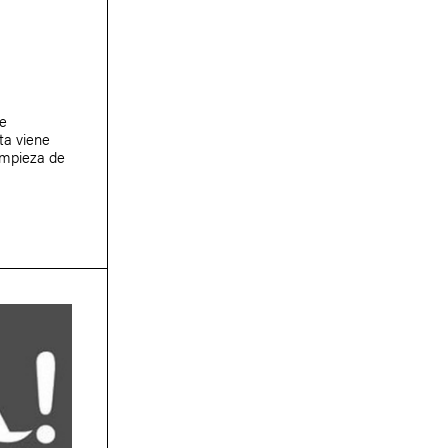
de
ta viene
impieza de