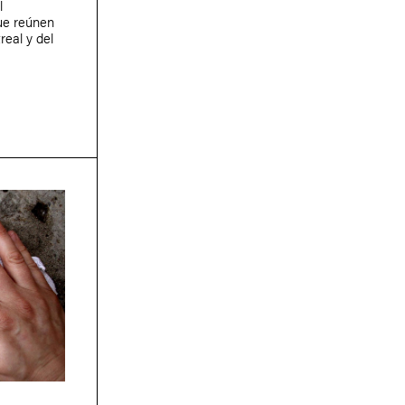
l
ue reúnen
real y del