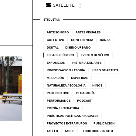
SATELLITE
ETIQUETAS
ARTE SONORO
ARTES VISUALES
COLECTIVO
CONFERENCIA
DANZA
DIGITAL
DISEÑO URBANO
ESPACIO PÚBLICO
EVENTO BENÉFICO
EXPOSICIÓN
HISTORIA DEL ARTE
INVESTIGACIÓN / TEORÍA
LIBRO DE ARTISTA
MEDIACIÓN
MOVILIDAD
NATURALEZA / ECOLOGÍA
NIÑOS
PARTICIPATIVO
PEDAGOGÍA
PERFORMANCE
PODCAST
POESÍA / LITERATURA
PRÁCTICAS POLÍTICAS / SOCIALES
PROYECTOS EXTRAMUROS
PUBLICACIÓN
TALLER
TARDE
TERRITORIO / IN SITU