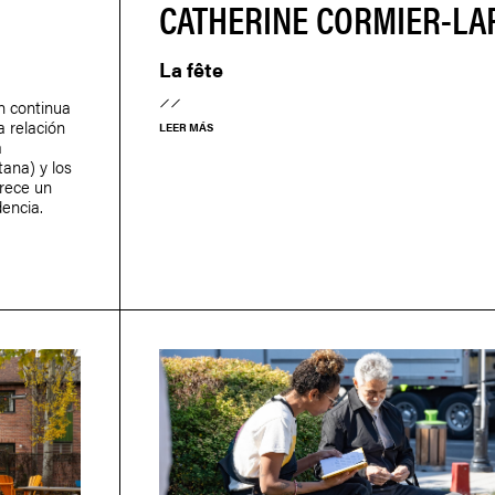
CATHERINE CORMIER-LA
La fête
n continua
 relación
LEER MÁS
a
tana) y los
frece un
encia.