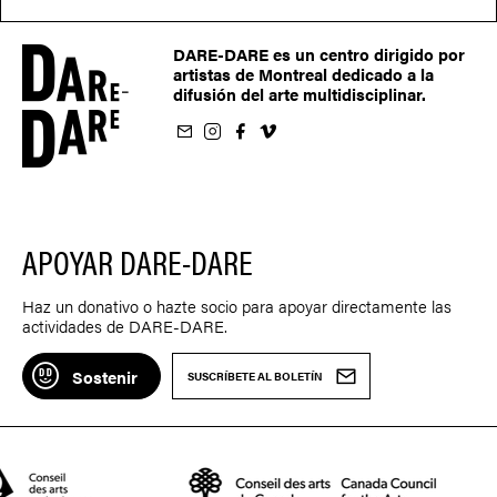
DARE-DARE es un centro dirigido por
artistas de Montreal dedicado a la
difusión del arte multidisciplinar.
oletín
us sur Instagram
-nous sur Facebook
ivez-nous sur Vimeo
APOYAR DARE-DARE
Haz un donativo o hazte socio para apoyar directamente las
actividades de DARE-DARE.
Sostenir
SUSCRÍBETE AL BOLETÍN