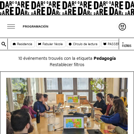
Sosten
PROGRAMACIÓN
+
Residencia
Fabuler l'école
Círculo de lectura
PASSEPORT
FILTROS
10 événements trouvés con la etiqueta
Pedagogía
Restablecer filtros