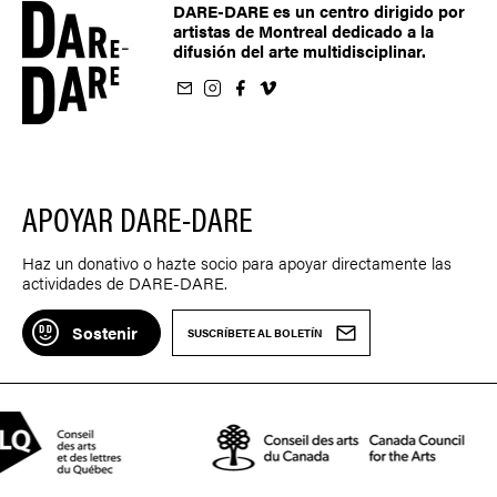
DARE-DARE es un centro dirigido por
artistas de Montreal dedicado a la
difusión del arte multidisciplinar.
oletín
us sur Instagram
-nous sur Facebook
ivez-nous sur Vimeo
APOYAR DARE-DARE
Haz un donativo o hazte socio para apoyar directamente las
actividades de DARE-DARE.
Sostenir
SUSCRÍBETE AL BOLETÍN