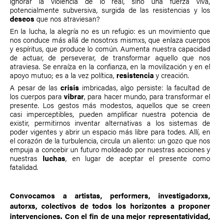
ignorar la violencia de lo real, sino una fuerza viva,
potencialmente subversiva, surgida de las resistencias y los
deseos
que nos atraviesan?
En la
lucha, la alegría no es un refugio: es un movimiento que
nos conduce más allá de nosotrxs mismxs, que enlaza cuerpos
y espíritus, que produce lo común. Aumenta nuestra capacidad
de actuar, de perseverar, de transformar aquello que nos
atraviesa. Se enraíza en la confianza, en la movilización y en el
apoyo mutuo; es a la vez política,
resistencia
y creación.
A pesar de las
crisis
imbricadas, algo persiste: la facultad de
los cuerpos para
vibrar
, para hacer mundo, para transformar el
presente. Los gestos más modestos, aquellos que se creen
casi imperceptibles, pueden amplificar nuestra potencia de
existir, permitirnos inventar alternativas a los sistemas de
poder vigentes y abrir un espacio más libre para todes. Allí, en
el corazón de la turbulencia, circula un aliento: un gozo que nos
empuja a concebir un futuro moldeado por nuestras acciones y
nuestras
luchas
, en lugar de aceptar el presente como
fatalidad.
Convocamos a artistas, performers, investigadorxs,
autorxs, colectivos de todos los horizontes a proponer
intervenciones. Con el fin de una mejor representatividad,