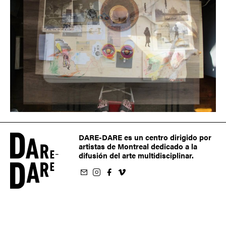
DARE-DARE es un centro dirigido por
artistas de Montreal dedicado a la
difusión del arte multidisciplinar.
oletín
us sur Instagram
-nous sur Facebook
ivez-nous sur Vimeo