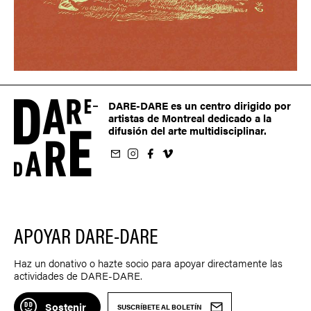
DARE-DARE es un centro dirigido por
artistas de Montreal dedicado a la
difusión del arte multidisciplinar.
oletín
us sur Instagram
-nous sur Facebook
ivez-nous sur Vimeo
APOYAR DARE-DARE
Haz un donativo o hazte socio para apoyar directamente las
actividades de DARE-DARE.
Sostenir
SUSCRÍBETE AL BOLETÍN