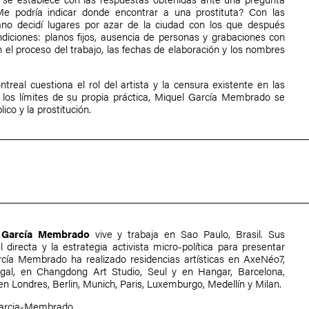
Me podría indicar donde encontrar a una prostituta? Con las
ano decidí lugares por azar de la ciudad con los que después
ndiciones: planos fijos, ausencia de personas y grabaciones con
n el proceso del trabajo, las fechas de elaboración y los nombres
treal cuestiona el rol del artista y la censura existente en las
do los límites de su propia práctica, Miquel García Membrado se
ico y la prostitución.
 García Membrado
vive y trabaja en Sao Paulo, Brasil. Sus
 directa y la estrategia activista micro-política para presentar
rcía Membrado ha realizado residencias artísticas en AxeNéo7,
al, en Changdong Art Studio, Seul y en Hangar, Barcelona,
 Londres, Berlin, Munich, Paris, Luxemburgo, Medellín y Milan.
Garcia-Membrado