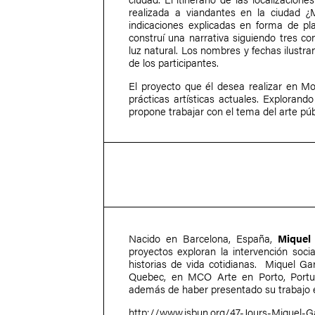
realizada a viandantes en la ciudad ¿
indicaciones explicadas en forma de pl
construí una narrativa siguiendo tres co
luz natural. Los nombres y fechas ilustra
de los participantes.
El proyecto que él desea realizar en Mon
prácticas artísticas actuales. Exploran
propone trabajar con el tema del arte públ
Nacido en Barcelona, España,
Miquel
proyectos exploran la intervención social
historias de vida cotidianas. Miquel Ga
Quebec, en MCO Arte en Porto, Portug
además de haber presentado su trabajo en
http://www.isbun.org/47-Jours-Miquel-