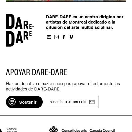
DARE-DARE es un centro dirigido por
artistas de Montreal dedicado a la
difusión del arte multidisciplinar.
oletín
us sur Instagram
-nous sur Facebook
ivez-nous sur Vimeo
APOYAR DARE-DARE
Haz un donativo o hazte socio para apoyar directamente las
actividades de DARE-DARE.
Sostenir
SUSCRÍBETE AL BOLETÍN