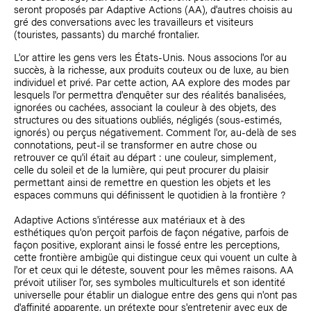
seront proposés par Adaptive Actions (AA), d'autres choisis au
gré des conversations avec les travailleurs et visiteurs
(touristes, passants) du marché frontalier.
L'or attire les gens vers les États-Unis. Nous associons l'or au
succès, à la richesse, aux produits couteux ou de luxe, au bien
individuel et privé. Par cette action, AA explore des modes par
lesquels l'or permettra d'enquêter sur des réalités banalisées,
ignorées ou cachées, associant la couleur à des objets, des
structures ou des situations oubliés, négligés (sous-estimés,
ignorés) ou perçus négativement. Comment l'or, au-delà de ses
connotations, peut-il se transformer en autre chose ou
retrouver ce qu'il était au départ : une couleur, simplement,
celle du soleil et de la lumière, qui peut procurer du plaisir
permettant ainsi de remettre en question les objets et les
espaces communs qui définissent le quotidien à la frontière ?
Adaptive Actions s'intéresse aux matériaux et à des
esthétiques qu'on perçoit parfois de façon négative, parfois de
façon positive, explorant ainsi le fossé entre les perceptions,
cette frontière ambigüe qui distingue ceux qui vouent un culte à
l'or et ceux qui le déteste, souvent pour les mêmes raisons. AA
prévoit utiliser l'or, ses symboles multiculturels et son identité
universelle pour établir un dialogue entre des gens qui n'ont pas
d'affinité apparente, un prétexte pour s'entretenir avec eux de