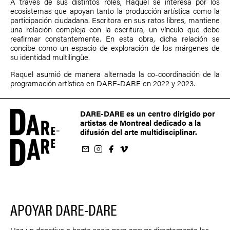
A través de sus distintos roles, Raquel se interesa por los
ecosistemas que apoyan tanto la producción artística como la
participación ciudadana. Escritora en sus ratos libres, mantiene
una relación compleja con la escritura, un vínculo que debe
reafirmar constantemente. En esta obra, dicha relación se
concibe como un espacio de exploración de los márgenes de
su identidad multilingüe.
Raquel asumió de manera alternada la co-coordinación de la
programación artística en DARE-DARE en 2022 y 2023.
DARE-DARE es un centro dirigido por
artistas de Montreal dedicado a la
difusión del arte multidisciplinar.
oletín
us sur Instagram
-nous sur Facebook
ivez-nous sur Vimeo
APOYAR DARE-DARE
Haz un donativo o hazte socio para apoyar directamente las