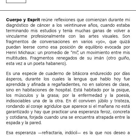
Cuerpo y Esprit
reúne reflexiones que comienzan durante mi
diagnóstico de cáncer a los veintinueve años, cuando estaba
terminando mis estudios y tenía muchas ganas de volver a
vincularme profesionalmente con las artes visuales. Son
fragmentos de conversaciones en varios «yo», que quizá
puedan leerse como esa posición de equilibrio evocada por
Henri Michaux: un promedio de “mí”, un movimiento entre mis
multitudes. Fragmentos renegados de su imán (otro guiño,
esta vez a un poeta habanero).
Es una especie de cuaderno de bitácora endurecido por días
ásperos, durante los cuales la lengua que hablo hoy fue
aprendida y afinada a regañadientes, no en salones de clase,
sino en habitaciones de hospital. Está habitado por la psique,
los músculos y la grasa; por la enfermedad y la poesía,
indisociables una de la otra. En él conviven júbilo y tristeza,
rondando al coraje agridulce que aparece si el mañana no está
garantizado y hay que practicar una esperanza feroz, concreta
y cotidiana, forjada cuando una se encuentra atrapada entre la
espada y la pared.
Esa esperanza —refractaria, indócil— es la que nos deseo a