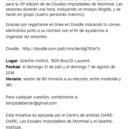
para la 13ª edición de las Escales Improbables de Montreal. Las
sesiones durarán una hora, incluyendo un ensayo dirigido, y se
harán en grupo (cuatro personas máximo).
Gracias por registrarse en línea en Doodle indicando tu correo
electrónico junto a su nombre con el fin de ayudarnos a
organizar las sesiones.
Doodle :
http://doodle.com/poll/mnc3en9gt743ir7x
Lugar
: Goethe-Institut, 1626 Boul.St-Laurent.
Fechas
: el domingo 31 de julio y el domingo 7 de agosto de
2016
Horario
: sesión de 60 minutos a su elección, entre mediodía y
18h.
Para cualquier cuestión, contáctenos a:
tempsdebercer@gmail.com
Esta iniciativa es apoyada por el Centro de artistas DARE-
DARE, Les Escales Improbalbes de Montreal y el Goethe-
Institute.