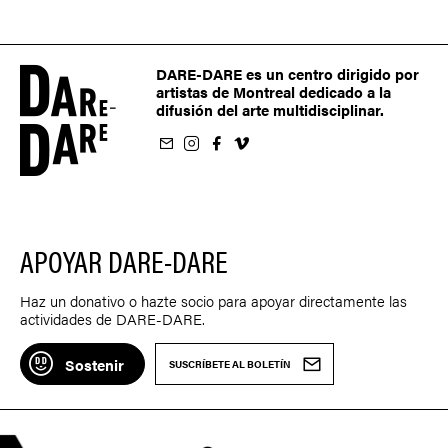
DARE-DARE es un centro dirigido por
artistas de Montreal dedicado a la
difusión del arte multidisciplinar.
oletín
us sur Instagram
-nous sur Facebook
ivez-nous sur Vimeo
APOYAR DARE-DARE
Haz un donativo o hazte socio para apoyar directamente las
actividades de DARE-DARE.
Sostenir
SUSCRÍBETE AL BOLETÍN