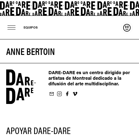
Sosten
EQUIPOS
ANNE BERTOIN
DARE-DARE es un centro dirigido por
artistas de Montreal dedicado a la
difusión del arte multidisciplinar.
oletín
us sur Instagram
-nous sur Facebook
ivez-nous sur Vimeo
APOYAR DARE-DARE