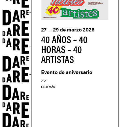
N
27 — 29 de marzo 2026
40 AÑOS – 40
HORAS – 40
ARTISTAS
Evento de aniversario
S
LEER MÁS