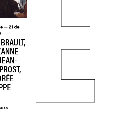
e — 21 de
0
 BRAULT,
ZANNE
JEAN-
PROST,
DRÉE
IPPE
eurs