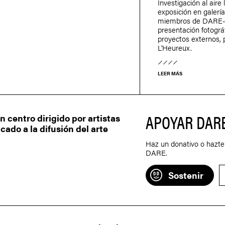
Investigación al aire 
exposición en galería
miembros de DARE
presentación fotográ
proyectos externos,
L'Heureux.
LEER MÁS
APOYAR DAR
centro dirigido por artistas
ado a la difusión del arte
Haz un donativo o hazte
DARE.
Sostenir