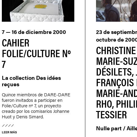
7 — 16 de diciembre 2000
23 de septiembr
CAHIER
octubre de 200
CHRISTINE
FOLIE/CULTURE Nº
MARIE-SU
7
DÉSILETS, 
La collection Des idées
FRANÇOIS 
reçues
MARIE-AN
Quince miembros de DARE-DARE
RHO, PHIL
fueron invitados a participar en
Folie/Culture nº 7, un proyecto
TESSIER
creado por los comisarios Johanne
Huot y Denis Simard.
Nulle part / Aill
LEER MÁS