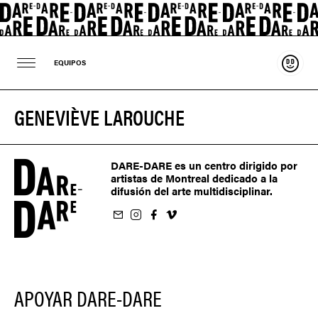
Sosten
EQUIPOS
GENEVIÈVE LAROUCHE
DARE-DARE es un centro dirigido por
artistas de Montreal dedicado a la
difusión del arte multidisciplinar.
oletín
us sur Instagram
-nous sur Facebook
ivez-nous sur Vimeo
APOYAR DARE-DARE