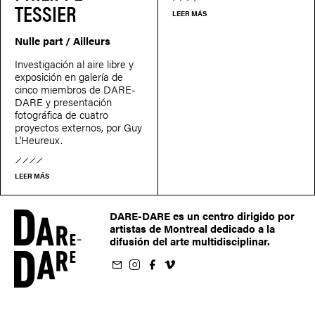
TESSIER
LEER MÁS
Nulle part / Ailleurs
Investigación al aire libre y
exposición en galería de
cinco miembros de DARE-
DARE y presentación
fotográfica de cuatro
proyectos externos, por Guy
L'Heureux.
LEER MÁS
DARE-DARE es un centro dirigido por
artistas de Montreal dedicado a la
difusión del arte multidisciplinar.
oletín
us sur Instagram
-nous sur Facebook
ivez-nous sur Vimeo