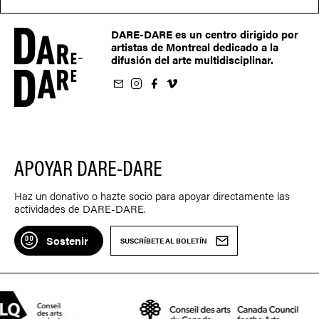
DARE-DARE es un centro dirigido por
artistas de Montreal dedicado a la
difusión del arte multidisciplinar.
oletín
us sur Instagram
-nous sur Facebook
ivez-nous sur Vimeo
APOYAR DARE-DARE
Haz un donativo o hazte socio para apoyar directamente las
actividades de DARE-DARE.
Sostenir
SUSCRÍBETE AL BOLETÍN