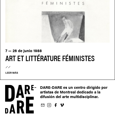
7 — 26 de junio 1988
ART ET LITTÉRATURE FÉMINISTES
LEER MÁS
DARE-DARE es un centro dirigido por
artistas de Montreal dedicado a la
difusión del arte multidisciplinar.
oletín
us sur Instagram
-nous sur Facebook
ivez-nous sur Vimeo