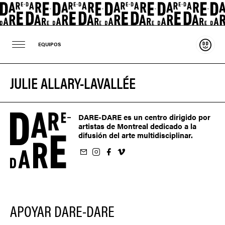
Sosten
EQUIPOS
JULIE ALLARY-LAVALLÉE
DARE-DARE es un centro dirigido por
artistas de Montreal dedicado a la
difusión del arte multidisciplinar.
oletín
us sur Instagram
-nous sur Facebook
ivez-nous sur Vimeo
APOYAR DARE-DARE