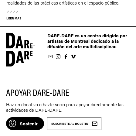
realidades de las prácticas artísticas en el espacio público.
LEER MÁS
DARE-DARE es un centro dirigido por
artistas de Montreal dedicado a la
difusión del arte multidisciplinar.
oletín
us sur Instagram
-nous sur Facebook
ivez-nous sur Vimeo
APOYAR DARE-DARE
Haz un donativo o hazte socio para apoyar directamente las
actividades de DARE-DARE.
Sostenir
SUSCRÍBETE AL BOLETÍN