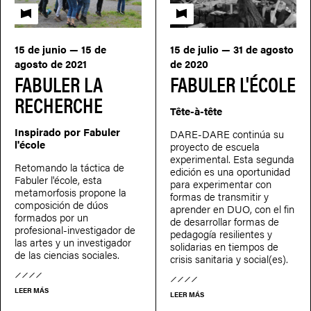
Fabuler l'école
Fabuler l'école
15 de junio — 15 de
15 de julio — 31 de agosto
agosto de 2021
de 2020
FABULER LA
FABULER L'ÉCOLE
RECHERCHE
Tête-à-tête
Inspirado por Fabuler
DARE-DARE continúa su
l'école
proyecto de escuela
experimental. Esta segunda
Retomando la táctica de
edición es una oportunidad
Fabuler l'école, esta
para experimentar con
metamorfosis propone la
formas de transmitir y
composición de dúos
aprender en DUO, con el fin
formados por un
de desarrollar formas de
profesional-investigador de
pedagogía resilientes y
las artes y un investigador
solidarias en tiempos de
de las ciencias sociales.
crisis sanitaria y social(es).
LEER MÁS
LEER MÁS