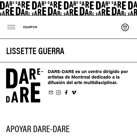
Sosten
EQUIPOS
LISSETTE GUERRA
DARE-DARE es un centro dirigido por
artistas de Montreal dedicado a la
difusión del arte multidisciplinar.
oletín
us sur Instagram
-nous sur Facebook
ivez-nous sur Vimeo
APOYAR DARE-DARE