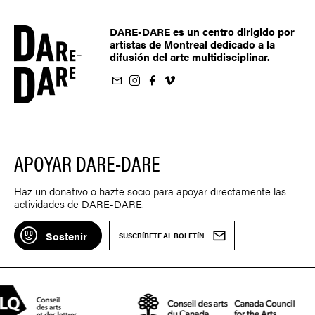
DARE-DARE es un centro dirigido por
artistas de Montreal dedicado a la
difusión del arte multidisciplinar.
oletín
us sur Instagram
-nous sur Facebook
ivez-nous sur Vimeo
APOYAR DARE-DARE
Haz un donativo o hazte socio para apoyar directamente las
actividades de DARE-DARE.
Sostenir
SUSCRÍBETE AL BOLETÍN