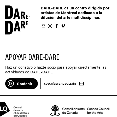
DARE-DARE es un centro dirigido por
artistas de Montreal dedicado a la
difusión del arte multidisciplinar.
oletín
us sur Instagram
-nous sur Facebook
ivez-nous sur Vimeo
APOYAR DARE-DARE
Haz un donativo o hazte socio para apoyar directamente las
actividades de DARE-DARE.
Sostenir
SUSCRÍBETE AL BOLETÍN