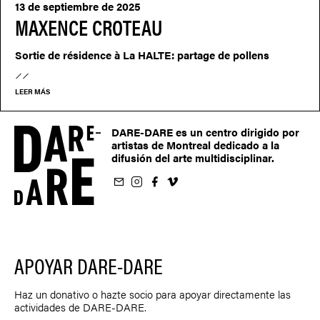
13 de septiembre de 2025
MAXENCE CROTEAU
Sortie de résidence à La HALTE: partage de pollens
LEER MÁS
DARE-DARE es un centro dirigido por
artistas de Montreal dedicado a la
difusión del arte multidisciplinar.
oletín
us sur Instagram
-nous sur Facebook
ivez-nous sur Vimeo
APOYAR DARE-DARE
Haz un donativo o hazte socio para apoyar directamente las
actividades de DARE-DARE.