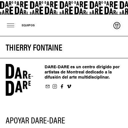
Sosten
EQUIPOS
THIERRY FONTAINE
DARE-DARE es un centro dirigido por
artistas de Montreal dedicado a la
difusión del arte multidisciplinar.
oletín
us sur Instagram
-nous sur Facebook
ivez-nous sur Vimeo
APOYAR DARE-DARE