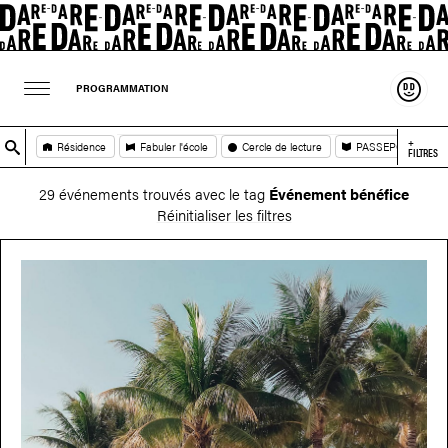
Souten
PROGRAMMATION
+
Résidence
Fabuler l'école
Cercle de lecture
PASSEPORT
FILTRES
29 événements trouvés avec le tag
Événement bénéfice
Réinitialiser les filtres