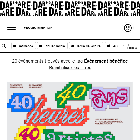
Souten
PROGRAMMATION
+
Résidence
Fabuler l'école
Cercle de lecture
PASSEPORT
FILTRES
29 événements trouvés avec le tag
Événement bénéfice
Réinitialiser les filtres