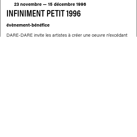
23 novembre — 15 décembre 1996
INFINIMENT PETIT 1996
évènement-bénéfice
DARE-DARE invite les artistes à créer une oeuvre n'excédant
pas 3 pouces x 3 pouces.
25 novembre — 17 décembre 1995
INFINIMENT PETIT 1995
nfiniment petit, l’événement bénéfice de DARE-DARE réunit
des artistes de toutes disciplines. Toutefois, ceux-ci sont pliés
aux contraintes de l’Infiniment petit en créant des pièces qui
doivent se confiner à un espace de 4 pouces x 4 pouces.
25 mars 1995
BINGO BÉNÉFICE