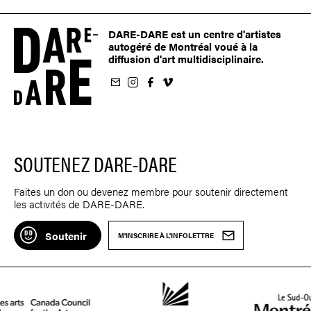
DARE-DARE est un centre d'artistes
autogéré de Montréal voué à la
diffusion d'art multidisciplinaire.
nfolettre
us sur Instagram
-nous sur Facebook
ivez-nous sur Vimeo
SOUTENEZ DARE-DARE
Faites un don ou devenez membre pour soutenir directement
les activités de DARE-DARE.
Soutenir
M'INSCRIRE À L'INFOLETTRE