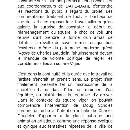
constante sur le site ont permis à Doug Scholes et
aux coordonnateurs de DARE-DARE d’entendre
les réactions du public à l’égard du projet. Les
commentaires traitaient de tout: le bonheur de
voir des artistes exposer leur travail ailleurs qu'en
galerie, la surprise de constater le début du
réaménagement du square, le choc de voir une
œuvre d'art prendre la forme d'un amas de
détritus, la révolte de savoir remise en question
l'existence même du patrimoine moderne qu'est
l'
Agora
de Charles Daudelin, l'ahurissement devant
le manque de volonté politique de régler les
«problèmes» liés au square Viger.
C'est dans la continuité et la durée que le travail de
l'artiste s'encrait et prenait sens. Le projet s'est
finalement présenté tel un microcosme de la
société urbaine dans l'idée du maintien d’un
équilibre, ou plutôt dans la tentative d'y arriver.
Dans le contexte du square Viger, on pouvait
comprendre l'intervention de Doug Scholes
comme un écho à l'intention initiale de Charles
Daudelin d'apporter à la place publique une
animation artistique, comme une réponse cyclique
et cynique aux tentatives répétées de la Ville de