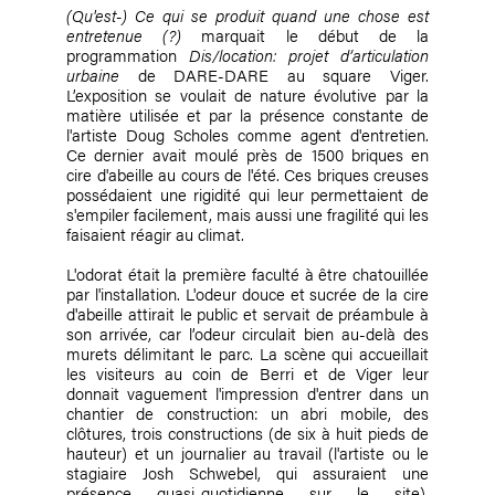
(Qu'est-) Ce qui se produit quand une chose est
entretenue (?)
marquait le début de la
programmation
Dis/location: projet d’articulation
urbaine
de DARE-DARE au square Viger.
L’exposition se voulait de nature évolutive par la
matière utilisée et par la présence constante de
l'artiste Doug Scholes comme agent d'entretien.
Ce dernier avait moulé près de 1500 briques en
cire d'abeille au cours de l'été. Ces briques creuses
possédaient une rigidité qui leur permettaient de
s'empiler facilement, mais aussi une fragilité qui les
faisaient réagir au climat.
L'odorat était la première faculté à être chatouillée
par l'installation. L'odeur douce et sucrée de la cire
d'abeille attirait le public et servait de préambule à
son arrivée, car l’odeur circulait bien au-delà des
murets délimitant le parc. La scène qui accueillait
les visiteurs au coin de Berri et de Viger leur
donnait vaguement l'impression d'entrer dans un
chantier de construction: un abri mobile, des
clôtures, trois constructions (de six à huit pieds de
hauteur) et un journalier au travail (l'artiste ou le
stagiaire Josh Schwebel, qui assuraient une
présence quasi-quotidienne sur le site).