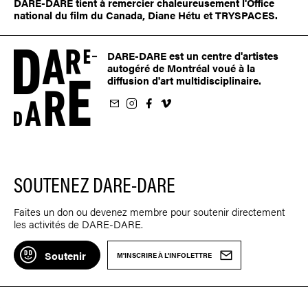
DARE-DARE tient à remercier chaleureusement l'Office
national du film du Canada, Diane Hétu et TRYSPACES.
DARE-DARE est un centre d'artistes
autogéré de Montréal voué à la
diffusion d'art multidisciplinaire.
nfolettre
us sur Instagram
-nous sur Facebook
ivez-nous sur Vimeo
SOUTENEZ DARE-DARE
Faites un don ou devenez membre pour soutenir directement
les activités de DARE-DARE.
Soutenir
M'INSCRIRE À L'INFOLETTRE