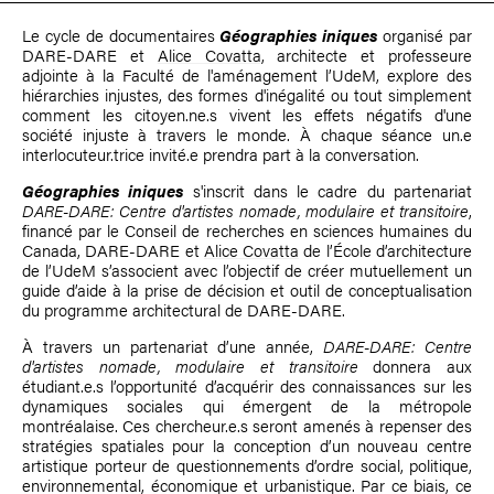
Le cycle de documentaires
Géographies iniques
organisé par
DARE-DARE et
Alice Covatta
, architecte et professeure
adjointe à la Faculté de l'aménagement l’UdeM, explore des
hiérarchies injustes, des formes d'inégalité ou tout simplement
comment les citoyen.ne.s vivent les effets négatifs d'une
société injuste à travers le monde. À chaque séance un.e
interlocuteur.trice invité.e prendra part à la conversation.
Géographies iniques
s'inscrit dans le cadre du partenariat
DARE-DARE: Centre d'artistes nomade, modulaire et transitoire
,
financé par le Conseil de recherches en sciences humaines du
Canada, DARE-DARE et
Alice Covatta
de l’École d’architecture
de l’UdeM s’associent avec l’objectif de créer mutuellement un
guide d’aide à la prise de décision et outil de conceptualisation
du programme architectural de DARE-DARE.
À travers un partenariat d’une année,
DARE-DARE: Centre
d'artistes nomade, modulaire et transitoire
donnera aux
étudiant.e.s l’opportunité d’acquérir des connaissances sur les
dynamiques sociales qui émergent de la métropole
montréalaise. Ces chercheur.e.s seront amenés à repenser des
stratégies spatiales pour la conception d’un nouveau centre
artistique porteur de questionnements d’ordre social, politique,
environnemental, économique et urbanistique. Par ce biais, ce