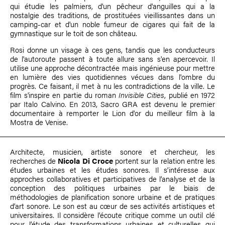
qui étudie les palmiers, d'un pêcheur d'anguilles qui a la
nostalgie des traditions, de prostituées vieillissantes dans un
camping-car et d'un noble fumeur de cigares qui fait de la
gymnastique sur le toit de son château.
Rosi donne un visage à ces gens, tandis que les conducteurs
de l'autoroute passent à toute allure sans s'en apercevoir. Il
utilise une approche décontractée mais ingénieuse pour mettre
en lumière des vies quotidiennes vécues dans l'ombre du
progrès. Ce faisant, il met à nu les contradictions de la ville. Le
film s'inspire en partie du roman
Invisible Cities
, publié en 1972
par Italo Calvino. En 2013, Sacro GRA est devenu le premier
documentaire à remporter le Lion d'or du meilleur film à la
Mostra de Venise.
Architecte, musicien, artiste sonore et chercheur, les
recherches de
Nicola Di Croce
portent sur la relation entre les
études urbaines et les études sonores. Il s’intéresse aux
approches collaboratives et participatives de l’analyse et de la
conception des politiques urbaines par le biais de
méthodologies de planification sonore urbaine et de pratiques
d’art sonore. Le son est au cœur de ses activités artistiques et
universitaires. Il considère l’écoute critique comme un outil clé
pour l’étude des transformations urbaines et culturelles qui