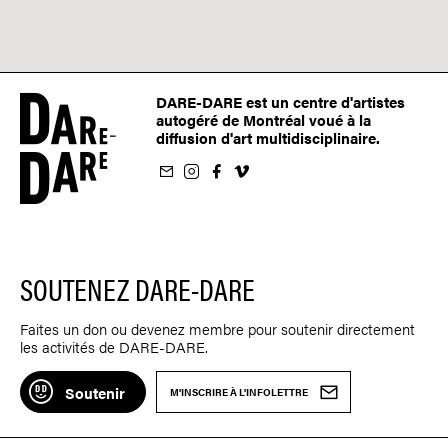
DARE-DARE est un centre d'artistes
autogéré de Montréal voué à la
diffusion d'art multidisciplinaire.
nfolettre
us sur Instagram
-nous sur Facebook
ivez-nous sur Vimeo
SOUTENEZ DARE-DARE
Faites un don ou devenez membre pour soutenir directement
les activités de DARE-DARE.
Soutenir
M'INSCRIRE À L'INFOLETTRE