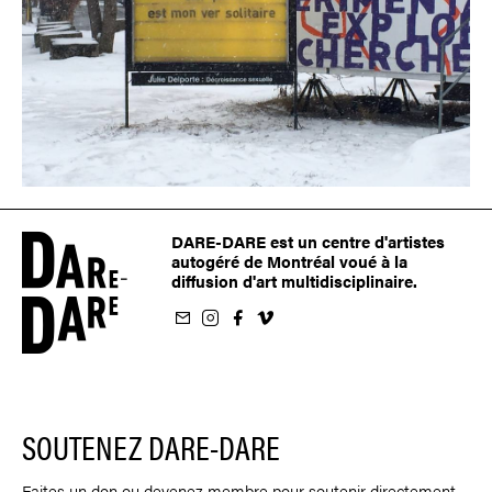
DARE-DARE est un centre d'artistes
autogéré de Montréal voué à la
diffusion d'art multidisciplinaire.
nfolettre
us sur Instagram
-nous sur Facebook
ivez-nous sur Vimeo
SOUTENEZ DARE-DARE
Faites un don ou devenez membre pour soutenir directement