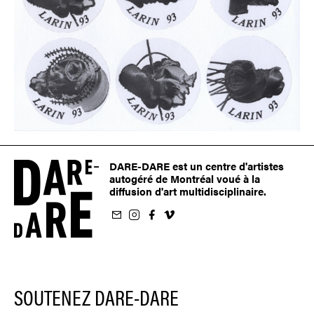
DARE-DARE est un centre d'artistes
autogéré de Montréal voué à la
diffusion d'art multidisciplinaire.
nfolettre
us sur Instagram
-nous sur Facebook
ivez-nous sur Vimeo
SOUTENEZ DARE-DARE