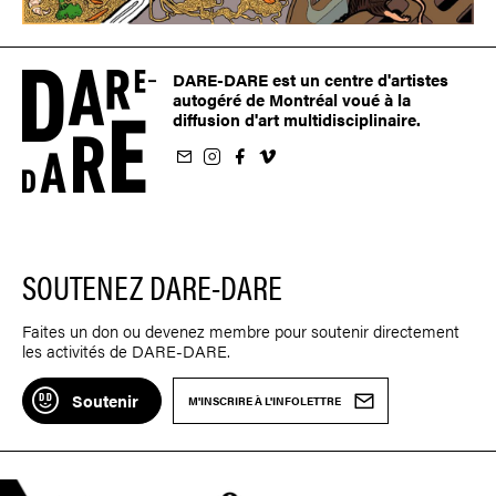
DARE-DARE est un centre d'artistes
autogéré de Montréal voué à la
diffusion d'art multidisciplinaire.
nfolettre
us sur Instagram
-nous sur Facebook
ivez-nous sur Vimeo
SOUTENEZ DARE-DARE
Faites un don ou devenez membre pour soutenir directement
les activités de DARE-DARE.
Soutenir
M'INSCRIRE À L'INFOLETTRE