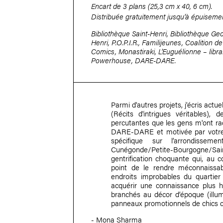
Encart de 3 plans (25,3 cm x 40, 6 cm).
Distribuée gratuitement jusqu'à épuisemen
Bibliothèque Saint-Henri, Bibliothèque Geo
Henri, P.O.P.I.R., Familijeunes, Coalition
Comics, Monastiraki, L'Euguélionne – libra
Powerhouse, DARE-DARE.
Parmi d'autres projets, j'écris actu
(Récits d'intrigues véritables), 
percutantes que les gens m'ont rac
DARE-DARE et motivée par votre 
spécifique sur l’arrondisse
Cunégonde/Petite-Bourgogne/S
gentrification choquante qui, au c
point de le rendre méconnaissab
endroits improbables du quartier
acquérir une connaissance plus 
branchés au décor d’époque (illumi
panneaux promotionnels de chics c
-
Mona Sharma