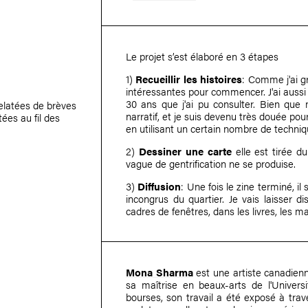
Le projet s’est élaboré en 3 étapes
1)
Recueillir les histoires
: Comme j'ai g
intéressantes pour commencer. J'ai aussi 
30 ans que j'ai pu consulter. Bien que 
relatées de brèves
narratif, et je suis devenu très douée po
ées au fil des
en utilisant un certain nombre de techniq
2)
Dessiner une carte
elle est tirée d
vague de gentrification ne se produise.
3)
Diffusion
: Une fois le zine terminé, 
incongrus du quartier. Je vais laisser di
cadres de fenêtres, dans les livres, les ma
Mona Sharma
est une artiste canadienn
sa maîtrise en beaux-arts de l'Univers
bourses, son travail a été exposé à trave