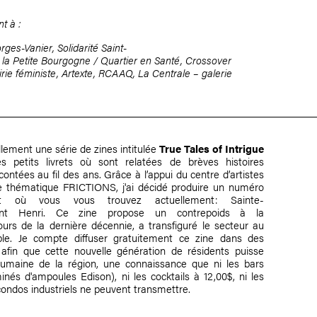
t à :
rges-Vanier, Solidarité Saint-
 de la Petite Bourgogne / Quartier en Santé, Crossover
irie féministe, Artexte, RCAAQ, La Centrale – galerie
ellement une série de zines intitulée
True Tales of Intrigue
des petits livrets où sont relatées de brèves histoires
ontées au fil des ans. Grâce à l’appui du centre d’artistes
thématique FRICTIONS, j'ai décidé produire un numéro
ment où vous vous trouvez actuellement: Sainte-
aint Henri. Ce zine propose un contrepoids à la
ours de la dernière décennie, a transfiguré le secteur au
le. Je compte diffuser gratuitement ce zine dans des
 afin que cette nouvelle génération de résidents puisse
humaine de la région, une connaissance que ni les bars
nés d'ampoules Edison), ni les cocktails à 12,00$, ni les
ondos industriels ne peuvent transmettre.