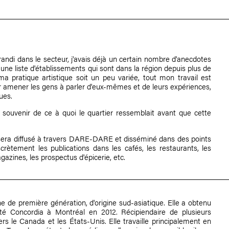
randi dans le secteur, j'avais déjà un certain nombre d'anecdotes
une liste d'établissements qui sont dans la région depuis plus de
ma pratique artistique soit un peu variée, tout mon travail est
ur amener les gens à parler d'eux-mêmes et de leurs expériences,
ues.
u souvenir de ce à quoi le quartier ressemblait avant que cette
il sera diffusé à travers DARE-DARE et disséminé dans des points
scrètement les publications dans les cafés, les restaurants, les
gazines, les prospectus d'épicerie, etc.
e de première génération, d'origine sud-asiatique. Elle a obtenu
ité Concordia à Montréal en 2012. Récipiendaire de plusieurs
rs le Canada et les États-Unis. Elle travaille principalement en