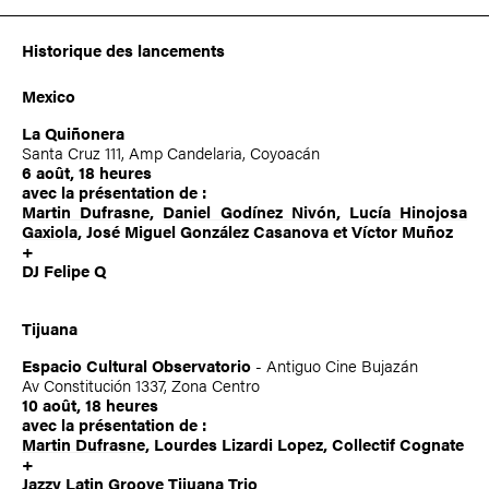
Historique des lancements
Mexico
La Quiñonera
Santa Cruz 111, Amp Candelaria, Coyoacán
6 août, 18 heures
avec la présentation de :
Martin Dufrasne
,
Daniel Godínez Nivón
,
Lucía Hinojosa
Gaxiola
, José Miguel González Casanova et
Víctor Muñoz
+
DJ Felipe Q
Tijuana
Espacio Cultural Observatorio
- Antiguo Cine Bujazán
Av Constitución 1337, Zona Centro
10 août, 18 heures
avec la présentation de :
Martin Dufrasne
, Lourdes Lizardi Lopez, Collectif Cognate
+
Jazzy Latin Groove Tijuana Trio