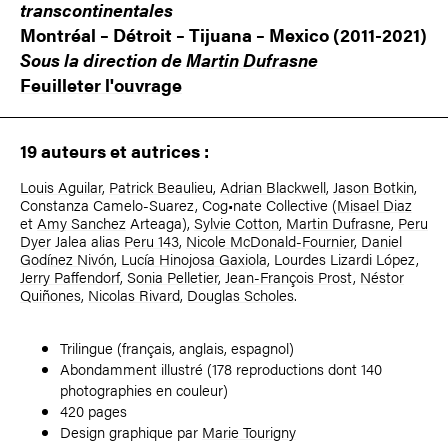
transcontinentales
Montréal – Détroit – Tijuana – Mexico (2011-2021)
Sous la direction de
Martin Dufrasne
Feuilleter l'ouvrage
19 auteurs et autrices :
Louis Aguilar
,
Patrick Beaulieu
,
Adrian Blackwell
,
Jason Botkin
,
Constanza Camelo-Suarez, Cog•nate Collective (
Misael Diaz
et
Amy Sanchez
Arteaga),
Sylvie Cotton
,
Martin Dufrasne
,
Peru
Dyer
Jalea alias
Peru 143
,
Nicole McDonald-Fournier
,
Daniel
Godínez Nivón
,
Lucía Hinojosa Gaxiola
, Lourdes Lizardi López,
Jerry Paffendorf
,
Sonia Pelletier
,
Jean-François Prost
,
Néstor
Quiñones
,
Nicolas Rivard
,
Douglas Scholes
.
Trilingue (français, anglais, espagnol)
Abondamment illustré (178 reproductions dont 140
photographies en couleur)
420 pages
Design graphique par
Marie Tourigny