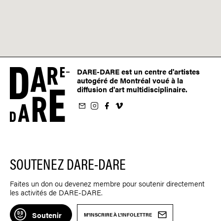
DARE-DARE est un centre d'artistes
autogéré de Montréal voué à la
diffusion d'art multidisciplinaire.
nfolettre
us sur Instagram
-nous sur Facebook
ivez-nous sur Vimeo
SOUTENEZ DARE-DARE
Faites un don ou devenez membre pour soutenir directement
les activités de DARE-DARE.
Soutenir
M'INSCRIRE À L'INFOLETTRE