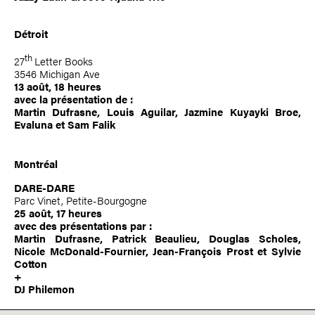
Détroit
th
27
Letter Books
3546 Michigan Ave
13 août, 18 heures
avec la présentation de :
Martin Dufrasne
,
Louis Aguilar
, Jazmine Kuyayki Broe,
Evaluna et Sam Falik
Montréal
DARE-DARE
Parc Vinet, Petite-Bourgogne
25 août, 17 heures
avec des présentations par :
Martin Dufrasne
,
Patrick Beaulieu
,
Douglas Scholes
,
Nicole McDonald-Fournier
,
Jean-François Prost
et
Sylvie
Cotton
+
DJ Philemon