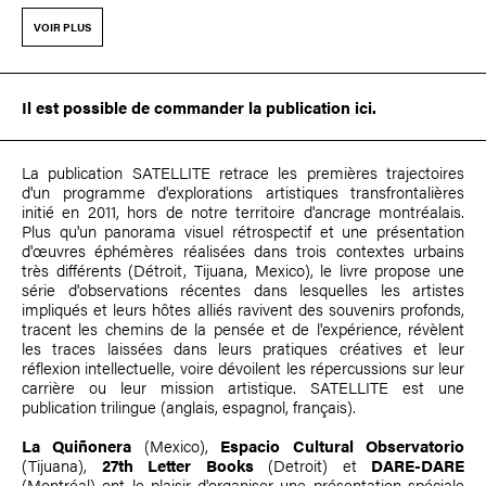
VOIR PLUS
Il est possible de
commander la publication ici
.
La publication SATELLITE retrace les premières trajectoires
d'un programme d'explorations artistiques transfrontalières
initié en 2011, hors de notre territoire d'ancrage montréalais.
Plus qu'un panorama visuel rétrospectif et une présentation
d'œuvres éphémères réalisées dans trois contextes urbains
très différents (Détroit, Tijuana, Mexico), le livre propose une
série d'observations récentes dans lesquelles les artistes
impliqués et leurs hôtes alliés ravivent des souvenirs profonds,
tracent les chemins de la pensée et de l'expérience, révèlent
les traces laissées dans leurs pratiques créatives et leur
réflexion intellectuelle, voire dévoilent les répercussions sur leur
carrière ou leur mission artistique. SATELLITE est une
publication trilingue (anglais, espagnol, français).
La Quiñonera
(Mexico),
Espacio Cultural Observatorio
(Tijuana),
27th Letter Books
(Detroit) et
DARE-DARE
(Montréal) ont le plaisir d'organiser une présentation spéciale