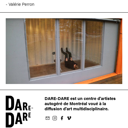
-
Valérie Perron
DARE-DARE est un centre d'artistes
autogéré de Montréal voué à la
diffusion d'art multidisciplinaire.
nfolettre
us sur Instagram
-nous sur Facebook
ivez-nous sur Vimeo