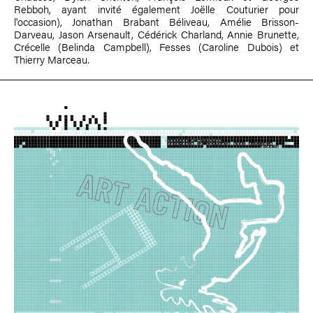
Rebboh
, ayant invité également
Joëlle Couturier
pour
l'occasion),
Jonathan Brabant Béliveau
,
Amélie Brisson-
Darveau
,
Jason Arsenault
,
Cédérick Charland
,
Annie Brunette
,
Crécelle (
Belinda Campbell
), Fesses (
Caroline Dubois
) et
Thierry Marceau
.