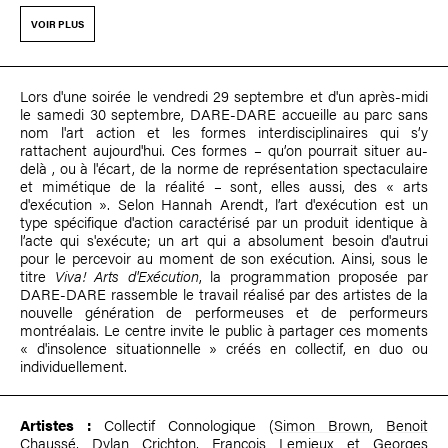
VOIR PLUS
Lors d'une soirée le vendredi 29 septembre et d'un après-midi
le samedi 30 septembre, DARE-DARE accueille au parc sans
nom l'art action et les formes interdisciplinaires qui s’y
rattachent aujourd'hui. Ces formes – qu’on pourrait situer au-
delà , ou à l'écart, de la norme de représentation spectaculaire
et mimétique de la réalité – sont, elles aussi, des « arts
d'exécution ». Selon Hannah Arendt, l’art d'exécution est un
type spécifique d'action caractérisé par un produit identique à
l’acte qui s'exécute; un art qui a absolument besoin d'autrui
pour le percevoir au moment de son exécution. Ainsi, sous le
titre
Viva! Arts d'Exécution
, la programmation proposée par
DARE-DARE rassemble le travail réalisé par des artistes de la
nouvelle génération de performeuses et de performeurs
montréalais. Le centre invite le public à partager ces moments
« d'insolence situationnelle » créés en collectif, en duo ou
individuellement.
Artistes :
Collectif Connologique (
Simon Brown
,
Benoit
Chaussé
,
Dylan Crichton
,
François Lemieux
et
Georges