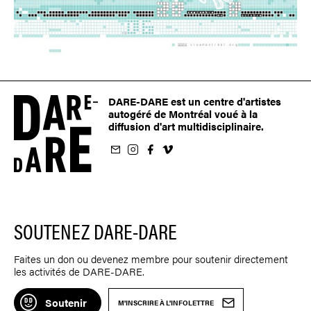
DARE-DARE est un centre d'artistes
autogéré de Montréal voué à la
diffusion d'art multidisciplinaire.
nfolettre
us sur Instagram
-nous sur Facebook
ivez-nous sur Vimeo
SOUTENEZ DARE-DARE
Faites un don ou devenez membre pour soutenir directement
les activités de DARE-DARE.
Soutenir
M'INSCRIRE À L'INFOLETTRE