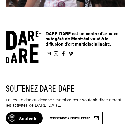
DARE-DARE est un centre d'artistes
autogéré de Montréal voué à la
diffusion d'art multidisciplinaire.
nfolettre
us sur Instagram
-nous sur Facebook
ivez-nous sur Vimeo
SOUTENEZ DARE-DARE
Faites un don ou devenez membre pour soutenir directement
les activités de DARE-DARE.
Soutenir
M'INSCRIRE À L'INFOLETTRE