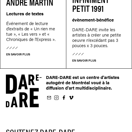
ANDRÉ MARTIN
PETIT 1991
Lectures de textes
évènement-bénéfice
Événement de lecture
d'extraits de « Un rien me
DARE-DARE invite les
tue », « Les vers » et «
artistes à créer une petite
Chroniques de l'Express ».
oeuvre n'excédant pas 3
pouces x 3 pouces.
EN SAVOIR PLUS
EN SAVOIR PLUS
DARE-DARE est un centre d'artistes
autogéré de Montréal voué à la
diffusion d'art multidisciplinaire.
nfolettre
us sur Instagram
-nous sur Facebook
ivez-nous sur Vimeo