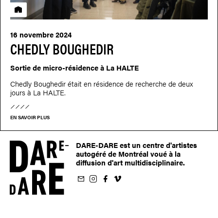
Résidence
16 novembre 2024
CHEDLY BOUGHEDIR
Sortie de micro-résidence à La HALTE
Chedly Boughedir était en résidence de recherche de deux
jours à La HALTE.
EN SAVOIR PLUS
DARE-DARE est un centre d'artistes
autogéré de Montréal voué à la
diffusion d'art multidisciplinaire.
nfolettre
us sur Instagram
-nous sur Facebook
ivez-nous sur Vimeo