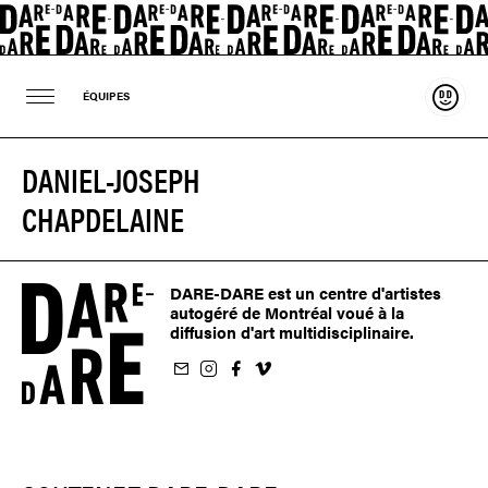
Souten
ÉQUIPES
DANIEL-JOSEPH
CHAPDELAINE
DARE-DARE est un centre d'artistes
autogéré de Montréal voué à la
diffusion d'art multidisciplinaire.
nfolettre
us sur Instagram
-nous sur Facebook
ivez-nous sur Vimeo