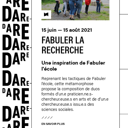
ON
Fabuler l'école
15 juin — 15 août 2021
FABULER LA
RECHERCHE
ETS
Une inspiration de Fabuler
l'école
Reprenant les tactiques de Fabuler
l’école, cette métamorphose
propose la composition de duos
formés d’un.e praticien.ne.s-
chercheur.euse.s en arts et de d’un.e
chercheur.euse.s issu.e.s des
sciences sociales.
EN SAVOIR PLUS