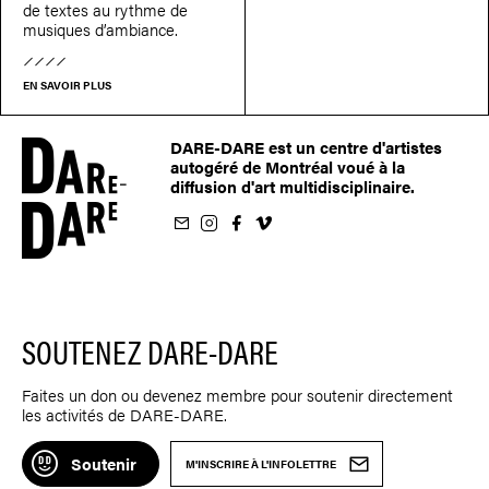
de textes au rythme de
musiques d’ambiance.
EN SAVOIR PLUS
DARE-DARE est un centre d'artistes
autogéré de Montréal voué à la
diffusion d'art multidisciplinaire.
nfolettre
us sur Instagram
-nous sur Facebook
ivez-nous sur Vimeo
SOUTENEZ DARE-DARE
Faites un don ou devenez membre pour soutenir directement
les activités de DARE-DARE.
Soutenir
M'INSCRIRE À L'INFOLETTRE