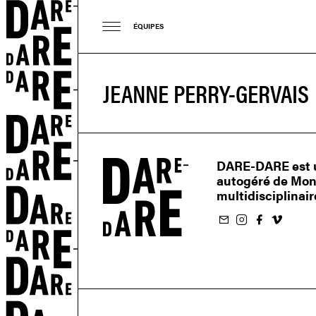
ÉQUIPES
JEANNE PERRY-GERVAIS
DARE-DARE est u
autogéré de Montr
multidisciplinair
ON
M'inscrire à l'infolettre
Suivez-nous sur Instagram
Suivez-nous sur Facebook
Suivez-nous sur Vimeo