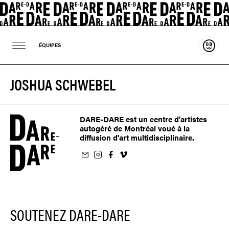
Souten
ÉQUIPES
JOSHUA SCHWEBEL
DARE-DARE est un centre d'artistes
autogéré de Montréal voué à la
diffusion d'art multidisciplinaire.
nfolettre
us sur Instagram
-nous sur Facebook
ivez-nous sur Vimeo
SOUTENEZ DARE-DARE