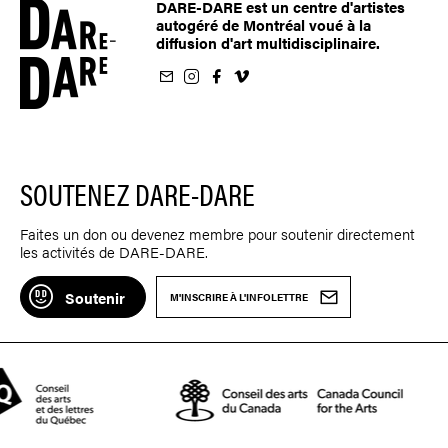
DARE-DARE est un centre d'artistes
autogéré de Montréal voué à la
diffusion d'art multidisciplinaire.
nfolettre
us sur Instagram
-nous sur Facebook
ivez-nous sur Vimeo
SOUTENEZ DARE-DARE
Faites un don ou devenez membre pour soutenir directement
les activités de DARE-DARE.
Soutenir
M'INSCRIRE À L'INFOLETTRE